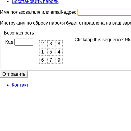
Восстановить пароль
(активная
Главные
вкладка)
вкладки
Имя пользователя или email-адрес
Инструкция по сбросу пароля будет отправлена на ваш зар
Безопасность
Click/tap this sequence:
95
Код
2
3
8
1
5
4
6
7
9
Контакт
Footer