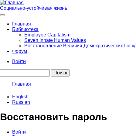
Перейти
к
Социально-устойчивая жизнь
основному
содержанию
Главная
Библиотека
Main
Employee Capitalism
navigation
Seven Innate Human Values
Восстановление Величия Демократических Госу
Форум
Войти
User
Поиск
account
menu
Главная
Строка
English
навигации
Russian
Восстановить пароль
Войти