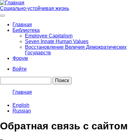
Перейти
к
Социально-устойчивая жизнь
основному
содержанию
Главная
Библиотека
Main
Employee Capitalism
navigation
Seven Innate Human Values
Восстановление Величия Демократических
Государств
Форум
Войти
User
Поиск
account
menu
Главная
Строка
English
навигации
Russian
Обратная связь с сайтом