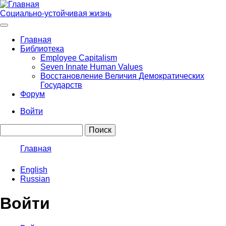
Перейти
к
Социально-устойчивая жизнь
основному
содержанию
Главная
Библиотека
Main
Employee Capitalism
navigation
Seven Innate Human Values
Восстановление Величия Демократических
Государств
Форум
Войти
User
Поиск
account
menu
Главная
Строка
English
навигации
Russian
Войти