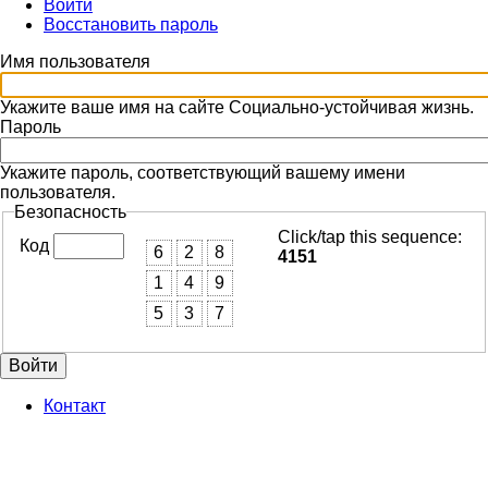
Войти
(активная
Восстановить пароль
вкладка)
Главные
вкладки
Имя пользователя
Укажите ваше имя на сайте Социально-устойчивая жизнь.
Пароль
Укажите пароль, соответствующий вашему имени
пользователя.
Безопасность
Click/tap this sequence:
Код
6
2
8
4151
1
4
9
5
3
7
Контакт
Footer