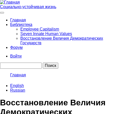
Перейти
к
Социально-устойчивая жизнь
основному
содержанию
Главная
Библиотека
Main
Employee Capitalism
navigation
Seven Innate Human Values
Восстановление Величия Демократических
Государств
Форум
Войти
User
Поиск
account
menu
Главная
Строка
English
навигации
Russian
Восстановление Величия
Демократических