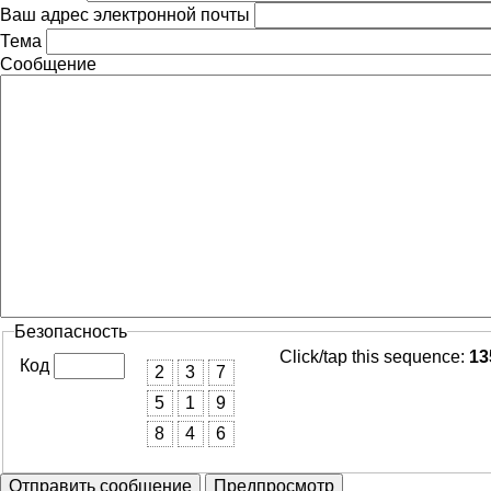
Ваш адрес электронной почты
Тема
Сообщение
Безопасность
Click/tap this sequence:
13
Код
2
3
7
5
1
9
8
4
6