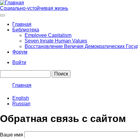
Перейти
к
Социально-устойчивая жизнь
основному
содержанию
Главная
Библиотека
Main
Employee Capitalism
navigation
Seven Innate Human Values
Восстановление Величия Демократических Госу
Форум
Войти
User
Поиск
account
menu
Главная
Строка
English
навигации
Russian
Обратная связь с сайтом
Ваше имя