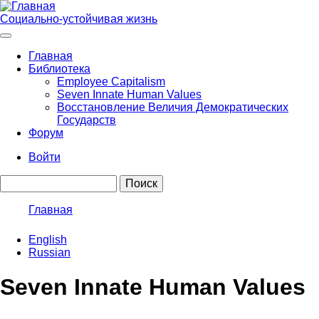
Перейти
к
Социально-устойчивая жизнь
основному
содержанию
Главная
Библиотека
Main
Employee Capitalism
navigation
Seven Innate Human Values
Восстановление Величия Демократических
Государств
Форум
Войти
User
Поиск
account
menu
Главная
Строка
English
навигации
Russian
Seven Innate Human Values