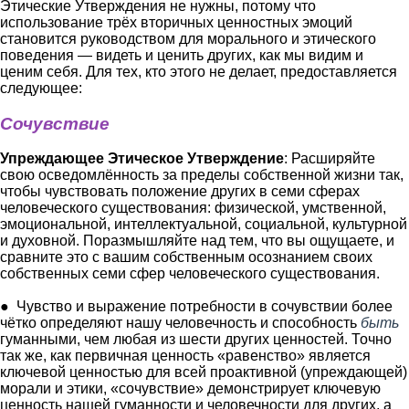
Этические Утверждения не нужны, потому что
использование трёх вторичных ценностных эмоций
становится руководством для морального и этического
поведения ― видеть и ценить других, как мы видим и
ценим себя. Для тех, кто этого не делает, предоставляется
следующее:
Сочувствие
Упреждающее Этическое Утверждение
: Расширяйте
свою осведомлённость за пределы собственной жизни так,
чтобы чувствовать положение других в семи сферах
человеческого существования: физической, умственной,
эмоциональной, интеллектуальной, социальной, культурной
и духовной. Поразмышляйте над тем, что вы ощущаете, и
сравните это с вашим собственным осознанием своих
собственных семи сфер человеческого существования.
● Чувство и выражение потребности в сочувствии более
чётко определяют нашу человечность и способность
быть
гуманными, чем любая из шести других ценностей. Точно
так же, как первичная ценность «равенство» является
ключевой ценностью для всей проактивной (упреждающей)
морали и этики, «сочувствие» демонстрирует ключевую
ценность нашей гуманности и человечности для других, а