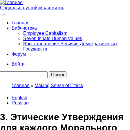
Перейти
к
Социально-устойчивая жизнь
основному
содержанию
Главная
Библиотека
Main
Employee Capitalism
navigation
Seven Innate Human Values
Восстановление Величия Демократических
Государств
Форум
Войти
User
Поиск
account
menu
Главная
Making Sense of Ethics
Строка
English
навигации
Russian
3. Этические Утверждения
для каждого Морального