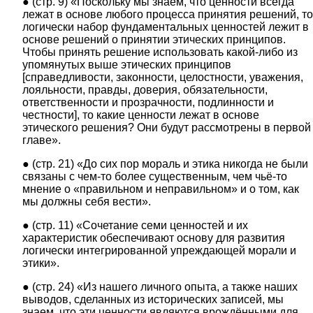
● (стр. 9) «Поскольку мы знаем, что ценности всегда
лежат в основе любого процесса принятия решений, то
логически набор фундаментальных ценностей лежит в
основе решений о принятии этических принципов.
Чтобы принять решение использовать какой-либо из
упомянутых выше этических принципов
[справедливости, законности, целостности, уважения,
лояльности, правды, доверия, обязательности,
ответственности и прозрачности, подлинности и
честности], то какие ценности лежат в основе
этического решения? Они будут рассмотрены в первой
главе».
● (стр. 21) «До сих пор мораль и этика никогда не были
связаны с чем-то более существенным, чем чьё-то
мнение о «правильном и неправильном» и о том, как
мы должны себя вести».
● (стр. 11) «Сочетание семи ценностей и их
характеристик обеспечивают основу для развития
логически интегрированной упреждающей морали и
этики».
● (стр. 24) «Из нашего личного опыта, а также наших
выводов, сделанных из исторических записей, мы
знаем, что эти ценности являются врождёнными для