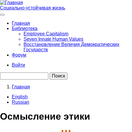
Перейти
к
Социально-устойчивая жизнь
основному
содержанию
Главная
Библиотека
Main
Employee Capitalism
navigation
Seven Innate Human Values
Восстановление Величия Демократических
Государств
Форум
Войти
User
Поиск
account
menu
Главная
Строка
English
навигации
Russian
Осмысление этики
♦ ♦ ♦