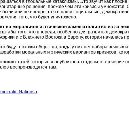
вращаться в глобальные катаклизмы. Это звучит как плохие 
 гуманитарные решения, прежде чем эти кризисы умножатся.
е были или не внедряются в наши социальные, демократиче
овления того, что будет уничтожено.
ет на моральное и этическое замешательство из-за н
сштабы того, что впереди, особенно для развитых демокра
фрики и с Ближнего Востока в Европу, которая началась пр
то будут похожи общества, когда у них нет набора вечных и
азработки моральных и этических вариантов кризисов, кот
ких статей, которые я опубликовал отдельно в течение по
алов воспроизводятся там.
emocratic Nations
›