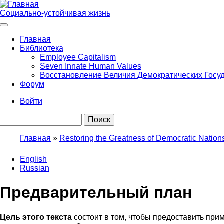
Перейти
к
Социально-устойчивая жизнь
основному
содержанию
Главная
Библиотека
Main
Employee Capitalism
navigation
Seven Innate Human Values
Восстановление Величия Демократических Госу
Форум
Войти
User
Поиск
account
menu
Главная
Restoring the Greatness of Democratic Nation
Строка
English
навигации
Russian
Предварительный план
Цель этого текста
состоит в том, чтобы предоставить прим