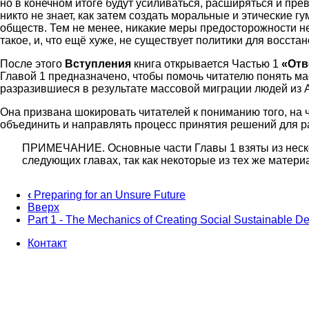
но в конечном итоге будут усиливаться, расширяться и пре
никто не знает, как затем создать моральные и этические
обществ. Тем не менее, никакие меры предосторожности н
такое, и, что ещё хуже, не существует политики для восстан
После этого
Вступления
книга открывается Частью 1
«Отв
Главой 1 предназначено, чтобы помочь читателю понять ма
разразившиеся в результате массовой миграции людей из А
Она призвана шокировать читателей к пониманию того, на ч
объединить и направлять процесс принятия решений для р
ПРИМЕЧАНИЕ. Основные части Главы 1 взяты из несколь
следующих главах, так как некоторые из тех же матери
‹
Preparing for an Unsure Future
Вверх
Перекрёстные
Part 1 - The Mechanics of Creating Social Sustainable D
ссылки
Контакт
книги
Footer
для
The
Blue